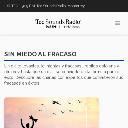
Pasar
XHTEC – 94.9 F.M. Tec Sounds Radio, Monterrey
al
contenido
principal
SIN MIEDO AL FRACASO
Un día te levantas, lo intentas y fracasas… repites esto una y
otra vez hasta que un día… se convierte en la fórmula para el
éxito. Descubre las charlas con expertos que convirtieron sus
fracasos en éxitos.