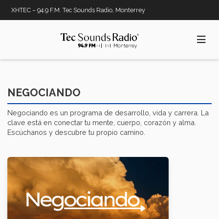
Pasar
XHTEC – 94.9 F.M. Tec Sounds Radio, Monterrey
al
contenido
principal
NEGOCIANDO
Negociando es un programa de desarrollo, vida y carrera. La
clave está en conectar tu mente, cuerpo, corazón y alma.
Escúchanos y descubre tu propio camino.