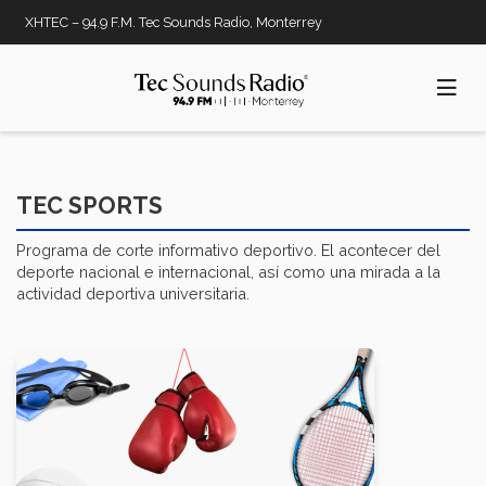
Pasar
XHTEC – 94.9 F.M. Tec Sounds Radio, Monterrey
al
contenido
principal
TEC SPORTS
Programa de corte informativo deportivo. El acontecer del
deporte nacional e internacional, así como una mirada a la
actividad deportiva universitaria.