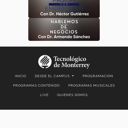
INICIO
DESDE EL CAMPUS
PROGRAMACIÓN
PROGRAMAS CONTENIDO
PROGRAMAS MUSICALES
LIVE
QUIENES SOMOS
Aviso legal
|
Políticas de privacidad
|
Aviso de privacidad
|
Código de
Ética
|
Defensoría de las Audiencias
© 2026 Tec Sounds Radio XHTEC 94.9 F.M. Mty.