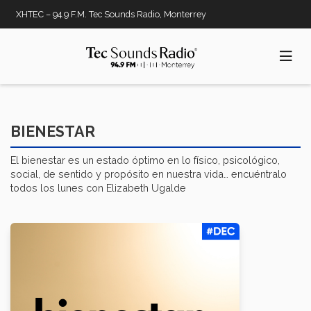
Pasar
XHTEC – 94.9 F.M. Tec Sounds Radio, Monterrey
al
contenido
principal
BIENESTAR
El bienestar es un estado óptimo en lo físico, psicológico,
social, de sentido y propósito en nuestra vida… encuéntralo
todos los lunes con Elizabeth Ugalde